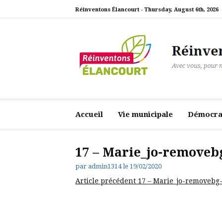
Aller
Réinventons Élancourt -
Thursday, August 6th, 2026
au
contenu
Réinventons Élanc
Avec vous, pour notre ville
Accueil
Vie municipale
Démocrat
17 – Marie_jo-removeb
par
admin1314
le
19/02/2020
Lire
Article précédent
17 – Marie_jo-removebg
la
suite