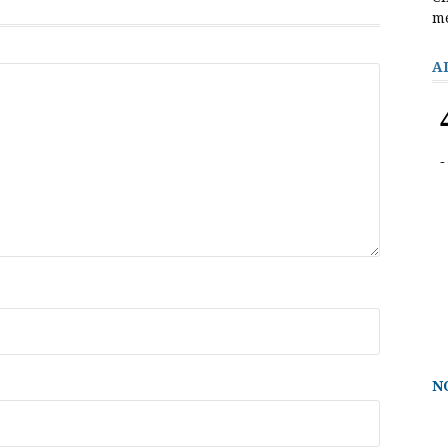
m
A
N