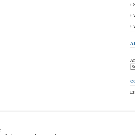
A
Ar
C
Es
: