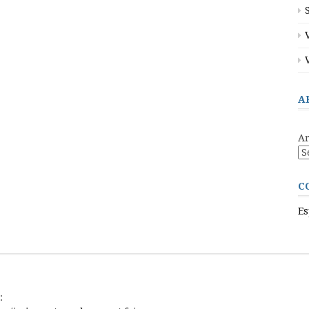
A
Ar
C
Es
: