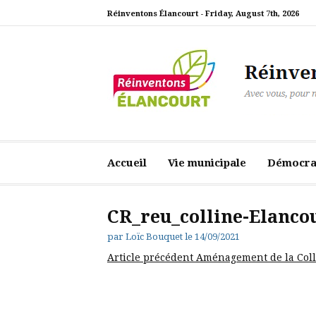
Aller
Réinventons Élancourt -
Friday, August 7th, 2026
au
contenu
Réinventons Élanc
Avec vous, pour notre ville
Accueil
Vie municipale
Démocrat
CR_reu_colline-Elanco
par
Loïc Bouquet
le
14/09/2021
Lire
Article précédent
Aménagement de la Colli
la
suite