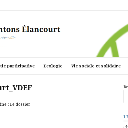
ourt
ie participative
Ecologie
Vie sociale et solidaire
urt_VDEF
Re
ne : Le dossier
L
Cl