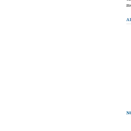
m
A
N