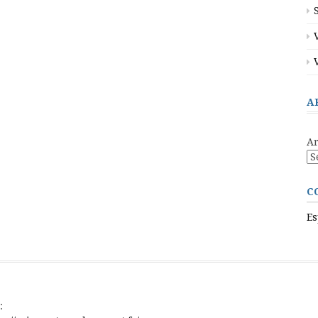
A
Ar
C
Es
: