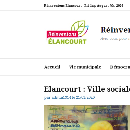
Aller
Réinventons Élancourt -
Friday, August 7th, 2026
au
contenu
Réinventons Élanc
Avec vous, pour notre ville
Accueil
Vie municipale
Démocrat
Elancourt : Ville social
par
admin1314
le
21/01/2020