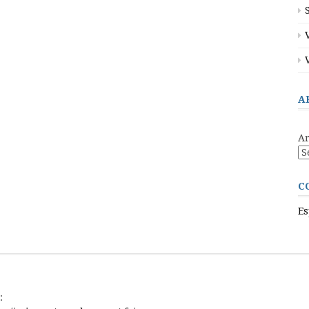
A
Ar
C
Es
: