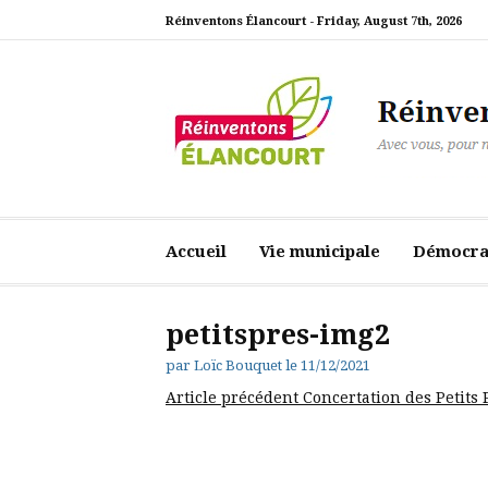
Aller
Réinventons Élancourt -
Friday, August 7th, 2026
au
contenu
Réinventons Élanc
Avec vous, pour notre ville
Accueil
Vie municipale
Démocrat
petitspres-img2
par
Loïc Bouquet
le
11/12/2021
Lire
Article précédent
Concertation des Petits P
la
suite