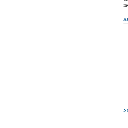
m
A
N