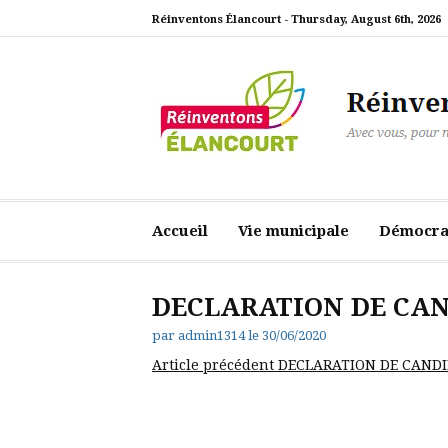
Aller
Réinventons Élancourt -
Thursday, August 6th, 2026
au
contenu
Réinventons Élanc
Avec vous, pour notre ville
Accueil
Vie municipale
Démocrat
DECLARATION DE CA
par
admin1314
le
30/06/2020
Lire
Article précédent
DECLARATION DE CANDI
la
suite