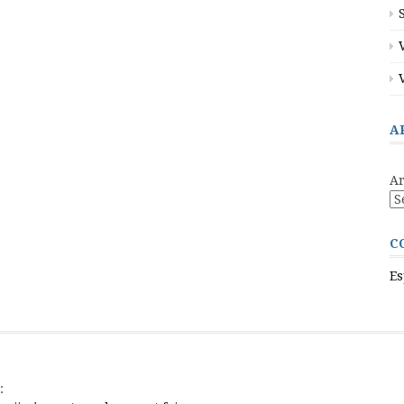
A
Ar
C
Es
: