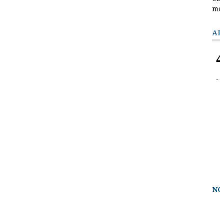
m
A
N