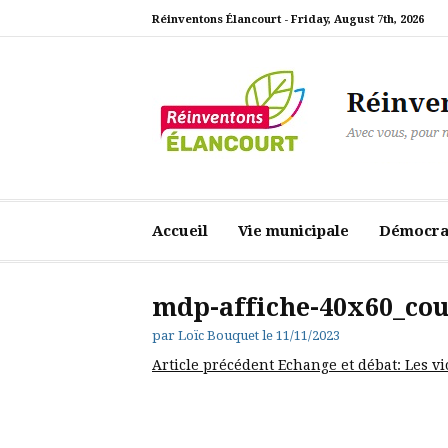
Aller
Réinventons Élancourt -
Friday, August 7th, 2026
au
contenu
Réinventons Élanc
Avec vous, pour notre ville
Accueil
Vie municipale
Démocrat
mdp-affiche-40x60_co
par
Loïc Bouquet
le
11/11/2023
Lire
Article précédent
Echange et débat: Les vi
la
suite