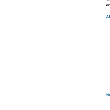
m
A
N