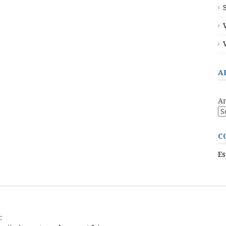
A
Ar
C
Es
: