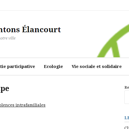
ourt
ie participative
Ecologie
Vie sociale et solidaire
upe
Re
olences intrafamiliales
L
Cl