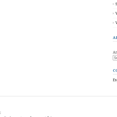
A
Ar
C
Es
: