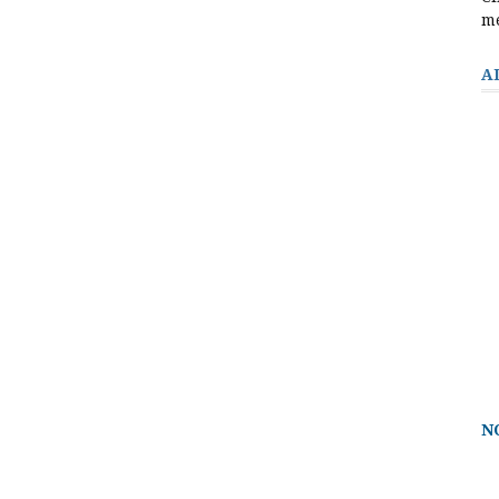
m
A
N