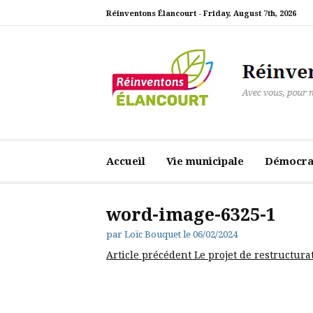
Aller
Réinventons Élancourt -
Friday, August 7th, 2026
au
contenu
Réinventons Élanc
Avec vous, pour notre ville
Accueil
Vie municipale
Démocrat
word-image-6325-1
par
Loïc Bouquet
le
06/02/2024
Lire
Article précédent
Le projet de restructurat
la
suite