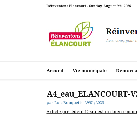
Aller
Réinventons Élancourt -
Sunday, August 9th, 2026
au
contenu
Réinventons Élanc
Avec vous, pour notre ville
Accueil
Vie municipale
Démocrat
A4_eau_ELANCOURT-V2
par
Loïc Bouquet
le
29/01/2025
Lire
Article précédent
L’eau est un bien com
la
suite