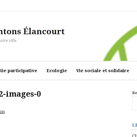
ourt
ie participative
Ecologie
Vie sociale et solidaire
-images-0
Re
mun
L
Cl