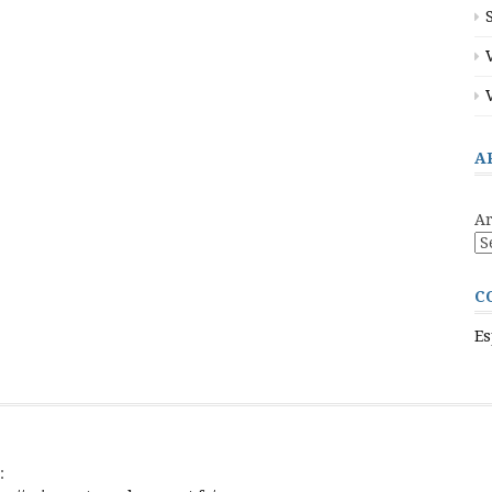
A
Ar
C
Es
: