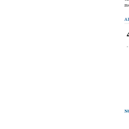
m
A
N