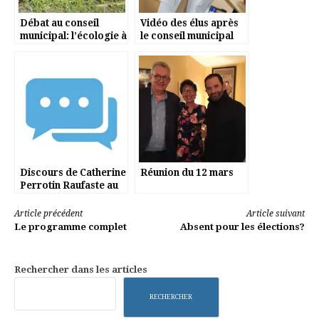
Débat au conseil
Vidéo des élus après
municipal: l’écologie à
le conseil municipal
Elancourt, ça ne passe
du 13/11
pas pour l’opposition.
Discours de Catherine
Réunion du 12 mars
Perrotin Raufaste au
1er conseil municipal
Lire
Article précédent
Article suivant
Le programme complet
Absent pour les élections?
la
suite
Rechercher dans les articles
RECHERCHER