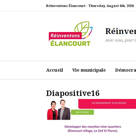
Aller
Réinventons Élancourt -
Thursday, August 6th, 2026
au
contenu
Réinventons Élanc
Avec vous, pour notre ville
Accueil
Vie municipale
Démocrat
Diapositive16