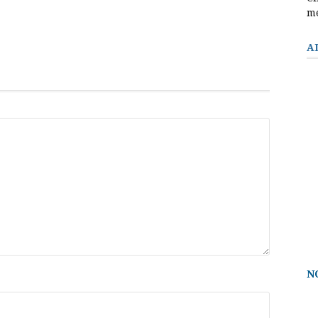
m
A
N