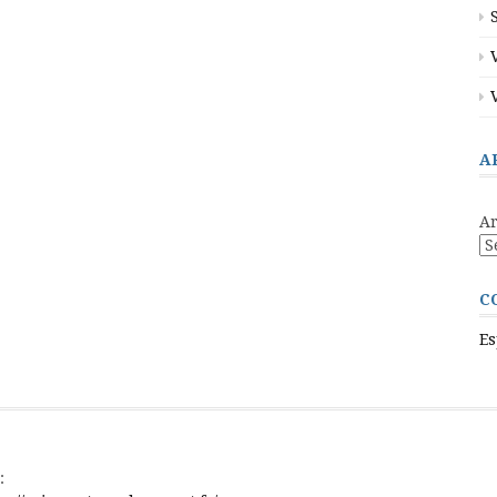
A
Ar
C
Es
: