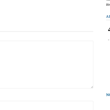
m
A
N