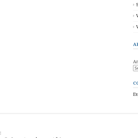
A
Ar
C
Es
: