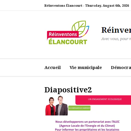
Aller
Réinventons Élancourt -
Thursday, August 6th, 2026
au
contenu
Réinventons Élanc
Avec vous, pour notre ville
Accueil
Vie municipale
Démocrat
Diapositive2