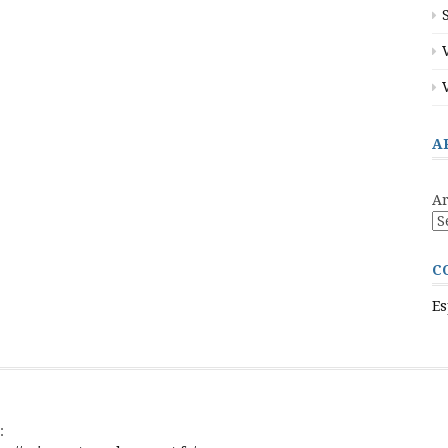
A
Ar
C
Es
: