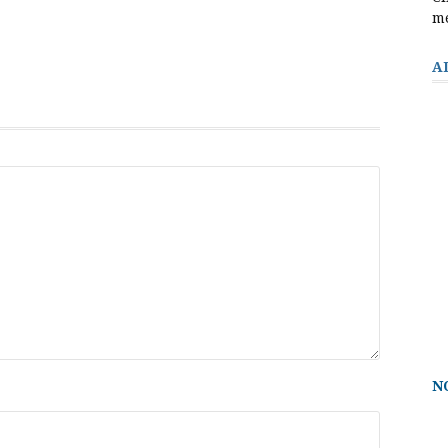
m
A
N