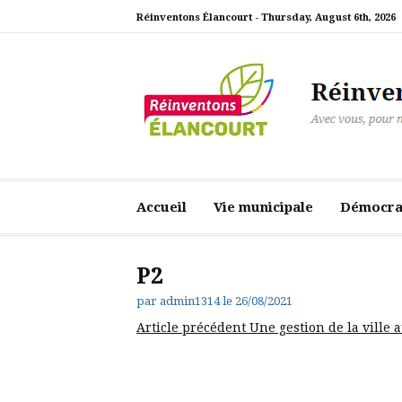
Aller
Réinventons Élancourt -
Thursday, August 6th, 2026
au
contenu
Réinventons Élanc
Avec vous, pour notre ville
Accueil
Vie municipale
Démocrat
P2
par
admin1314
le
26/08/2021
Lire
Article précédent
Une gestion de la ville 
la
suite