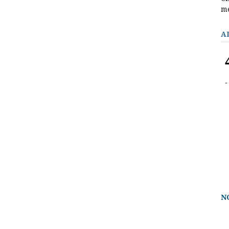
m
A
N