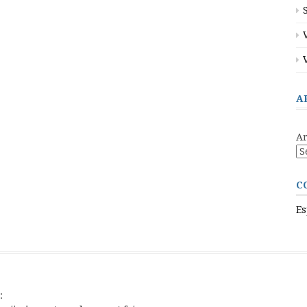
A
Ar
C
Es
: