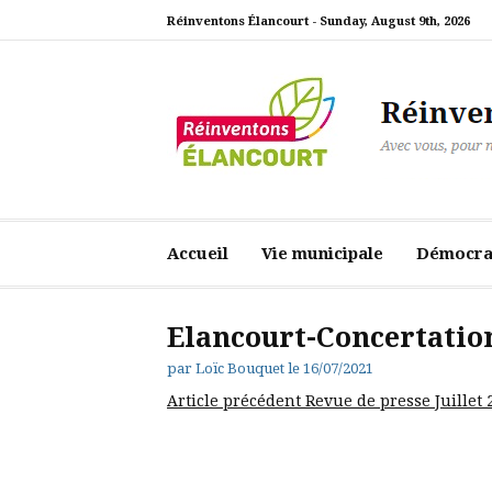
Aller
Réinventons Élancourt -
Sunday, August 9th, 2026
au
contenu
Réinventons Élanc
Avec vous, pour notre ville
Accueil
Vie municipale
Démocrat
Elancourt-Concertatio
par
Loïc Bouquet
le
16/07/2021
Lire
Article précédent
Revue de presse Juillet 
la
suite