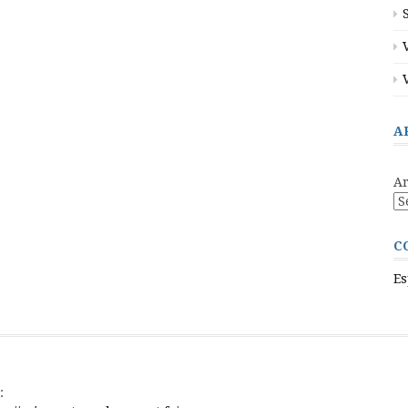
A
Ar
C
Es
: