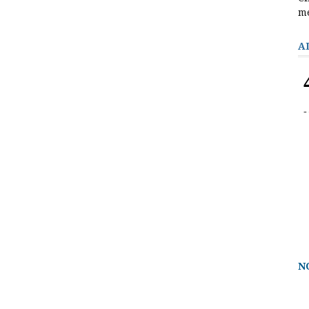
m
A
N