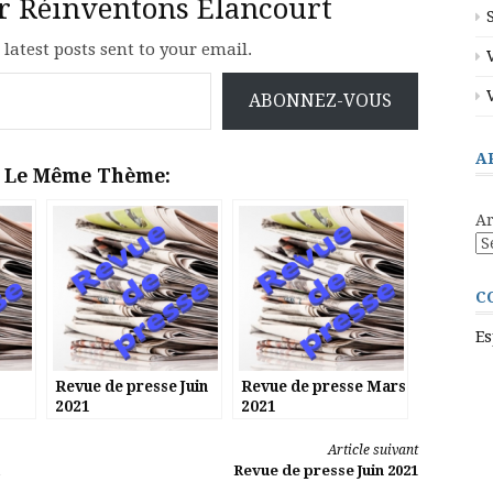
ur Réinventons Élancourt
 latest posts sent to your email.
ABONNEZ-VOUS
A
r Le Même Thème:
Ar
C
Es
Revue de presse Juin
Revue de presse Mars
2021
2021
Article suivant
Revue de presse Juin 2021