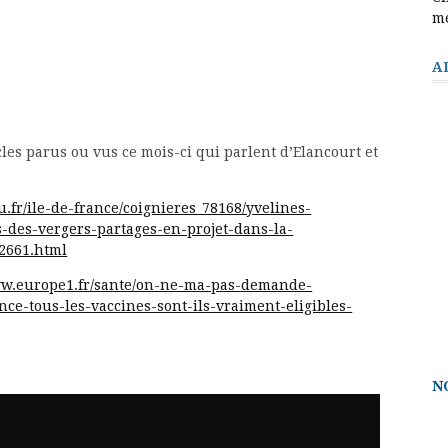
m
A
les parus ou vus ce mois-ci qui parlent d’Elancourt et
tu.fr/ile-de-france/coignieres_78168/yvelines-
s-des-vergers-partages-en-projet-dans-la-
92661.html
ww.europe1.fr/sante/on-ne-ma-pas-demande-
ce-tous-les-vaccines-sont-ils-vraiment-eligibles-
N