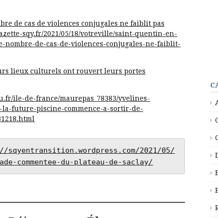
re de cas de violences conjugales ne faiblit pas
gazette-sqy.fr/2021/05/18/votreville/saint-quentin-en-
le-nombre-de-cas-de-violences-conjugales-ne-faiblit-
rs lieux culturels ont rouvert leurs portes
C
tu.fr/ile-de-france/maurepas_78383/yvelines-
la-future-piscine-commence-a-sortir-de-
31218.html
//sqyentransition.wordpress.com/2021/05/
ade-commentee-du-plateau-de-saclay/