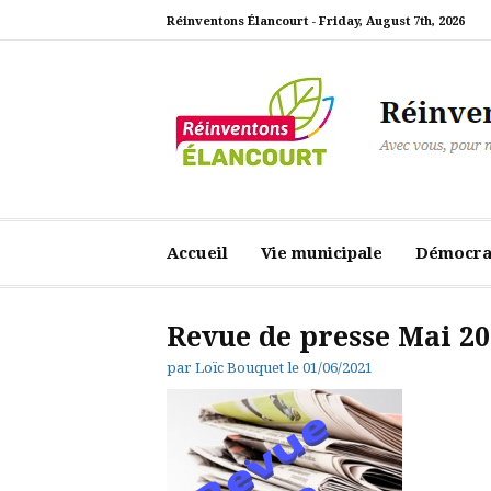
Aller
Réinventons Élancourt -
Friday, August 7th, 2026
au
contenu
Réinventons Élanc
Avec vous, pour notre ville
Accueil
Vie municipale
Démocrat
Revue de presse Mai 2
par
Loïc Bouquet
le
01/06/2021