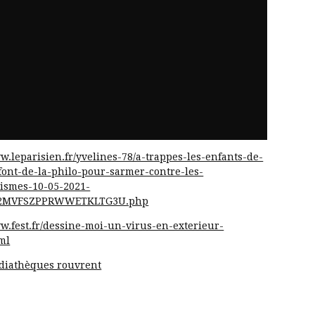
w.leparisien.fr/yvelines-78/a-trappes-les-enfants-de-
font-de-la-philo-pour-sarmer-contre-les-
ismes-10-05-2021-
2MVFSZPPRWWETKLTG3U.php
ww.fest.fr/dessine-moi-un-virus-en-exterieur-
ml
diathèques rouvrent