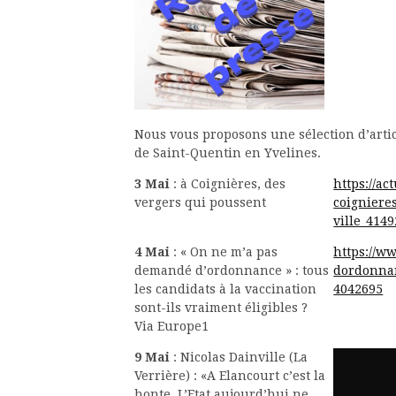
Nous vous proposons une sélection d’artic
de Saint-Quentin en Yvelines.
3 Mai
: à Coignières, des
https://ac
vergers qui poussent
coigniere
ville_414
4 Mai
: « On ne m’a pas
https://w
demandé d’ordonnance » : tous
dordonnan
les candidats à la vaccination
4042695
sont-ils vraiment éligibles ?
Via Europe1
9 Mai
: Nicolas Dainville (La
Verrière) : «A Elancourt c’est la
honte. L’Etat aujourd’hui ne