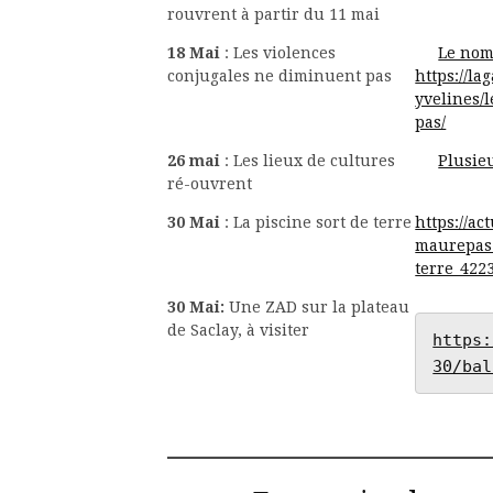
rouvrent à partir du 11 mai
18 Mai
: Les violences
Le nomb
conjugales ne diminuent pas
https://la
yvelines/
pas/
26 mai
: Les lieux de cultures
Plusieu
ré-ouvrent
30 Mai
: La piscine sort de terre
https://ac
maurepas-
terre_422
30 Mai:
Une ZAD sur la plateau
de Saclay, à visiter
https:
30/bal