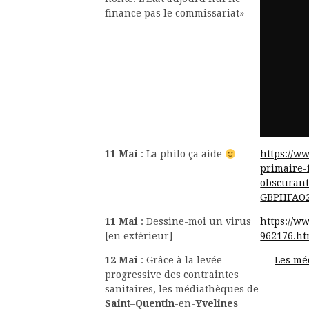
finance pas le commissariat»
11 Mai
: La philo ça aide
https://ww
primaire-
obscurant
GBPHFAO
11 Mai
: Dessine-moi un virus
https://w
[en extérieur]
962176.ht
12 Mai
: Grâce à la levée
Les mé
progressive des contraintes
sanitaires, les médiathèques de
Saint
–
Quentin
-en-
Yvelines