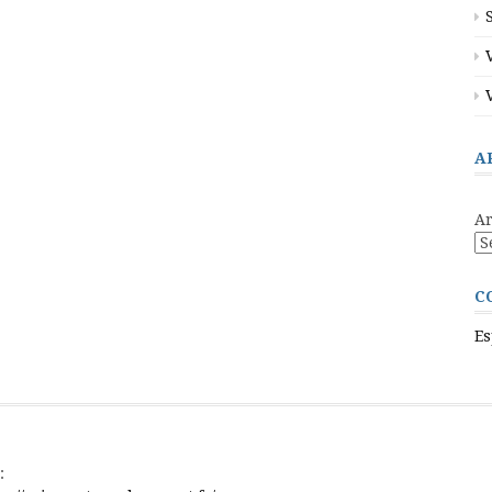
A
Ar
C
Es
: