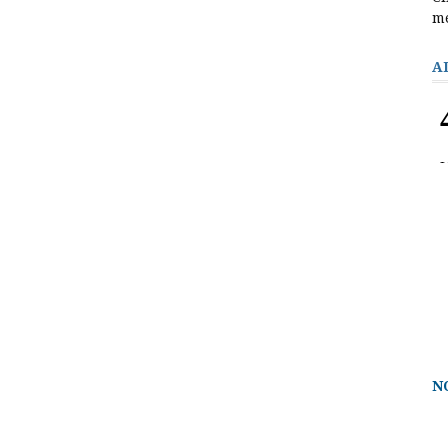
m
A
N