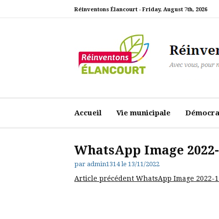
Aller
Réinventons Élancourt -
Friday, August 7th, 2026
au
contenu
Réinventons Élanc
Avec vous, pour notre ville
Accueil
Vie municipale
Démocrat
WhatsApp Image 2022-1
par
admin1314
le
13/11/2022
Lire
Article précédent
WhatsApp Image 2022-11
la
suite