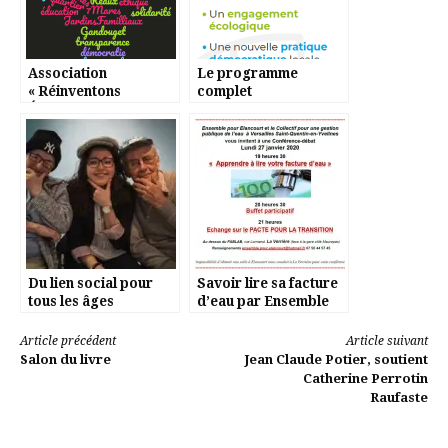
Association
Le programme
« Réinventons
complet
Élancourt »
Du lien social pour
Savoir lire sa facture
tous les âges
d’eau par Ensemble
pour Elancourt
Lire
Article précédent
Article suivant
Salon du livre
Jean Claude Potier, soutient
la
Catherine Perrotin
Raufaste
suite