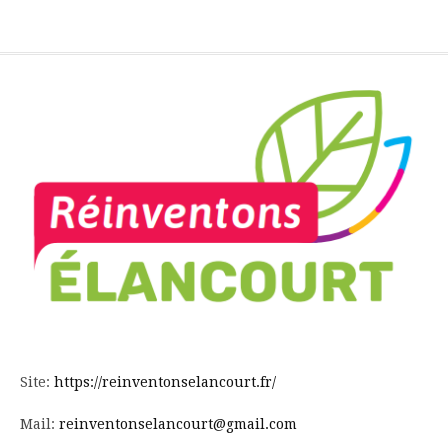
Site:
https://reinventonselancourt.fr/
Mail:
reinventonselancourt@gmail.com