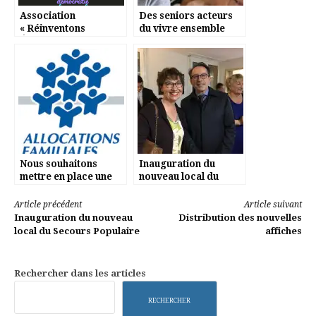
Association
Des seniors acteurs
« Réinventons
du vivre ensemble
Élancourt »
Nous souhaitons
Inauguration du
mettre en place une
nouveau local du
tarification des
Secours Populaire
services plus juste
Lire
Article précédent
Article suivant
pour les familles.
Inauguration du nouveau
Distribution des nouvelles
la
local du Secours Populaire
affiches
suite
Rechercher dans les articles
RECHERCHER