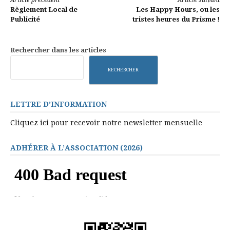
Lire
Article précédent
Article suivant
Règlement Local de
Les Happy Hours, ou les
la
Publicité
tristes heures du Prisme !
suite
Rechercher dans les articles
RECHERCHER
LETTRE D’INFORMATION
Cliquez ici pour recevoir notre newsletter mensuelle
ADHÉRER À L’ASSOCIATION (2026)