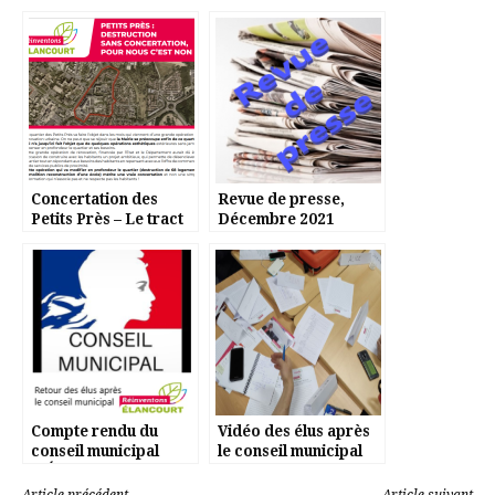
Concertation des
Revue de presse,
Petits Près – Le tract
Décembre 2021
Compte rendu du
Vidéo des élus après
conseil municipal
le conseil municipal
d’Élancourt du 10
du 13/11
février 2021