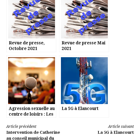
Revue de presse,
Revue de presse Mai
Octobre 2021
2021
Agression sexuelle au
La 5G à Elancourt
centre de loisirs : Les
réponses de la mairie
Lire
Article précédent
Article suivant
Intervention de Catherine
La 5G à Elancourt
au conseil municipal du