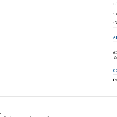
A
Ar
C
Es
: