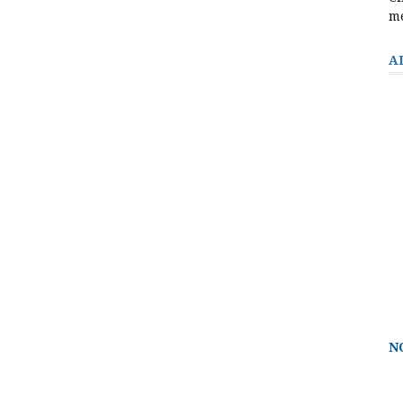
m
A
N