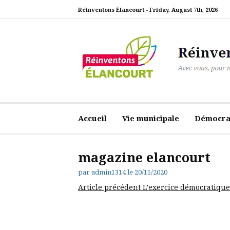
Aller
Réinventons Élancourt -
Friday, August 7th, 2026
au
contenu
Réinventons Élanc
Avec vous, pour notre ville
Accueil
Vie municipale
Démocrat
magazine elancourt
par
admin1314
le
20/11/2020
Lire
Article précédent
L’exercice démocratique 
la
suite