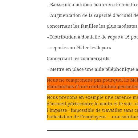
– Baisse ou à minima maintien du nombre 
– Augmentation de la capacité d’accueil des
Concernant les familles les plus modestes
– Distribution à domicile de repas à 1€ po
– reporter ou étaler les loyers
Concernant les commerçants
– Mettre en place une aide téléphonique 
Nous ne comprenons pas pourquoi Le Maire
élancourtois d’une contribution permettant
Nous prenons en exemple une carence maje
d’accueil périscolaire le matin et le soir
l’impasse : impossible de travailler sans c
l’attestation de l’employeur… une solutio