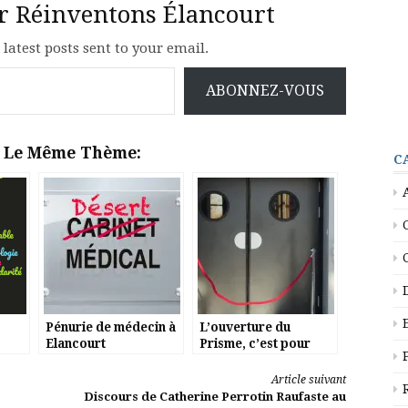
ur Réinventons Élancourt
 latest posts sent to your email.
ABONNEZ-VOUS
r Le Même Thème:
C
Pénurie de médecin à
L’ouverture du
Elancourt
Prisme, c’est pour
quand?
Article suivant
Discours de Catherine Perrotin Raufaste au