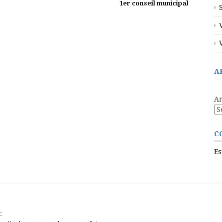
1er conseil municipal
A
Ar
C
Es
: