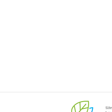
la
suite
Site