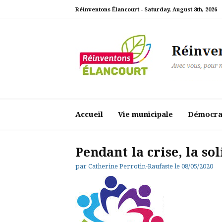
Aller
Réinventons Élancourt -
Saturday, August 8th, 2026
au
contenu
Réinventons Élanc
Avec vous, pour notre ville
Accueil
Vie municipale
Démocrat
Pendant la crise, la so
par
Catherine Perrotin-Raufaste
le
08/05/2020