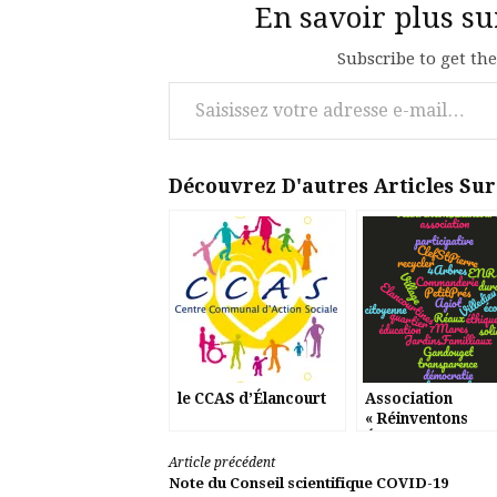
En savoir plus s
Subscribe to get the
Saisissez votre adresse e-mail…
Découvrez D'autres Articles Su
le CCAS d’Élancourt
Association
« Réinventons
Élancourt »
Lire
Article précédent
Note du Conseil scientifique COVID-19