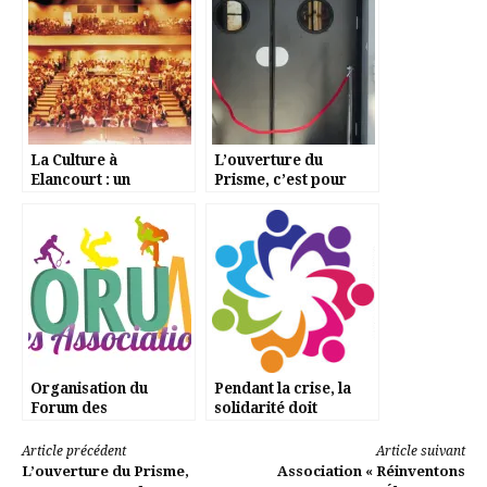
La Culture à
L’ouverture du
Elancourt : un
Prisme, c’est pour
potentiel
quand?
exceptionnel chaque
jour plus fragile
Organisation du
Pendant la crise, la
Forum des
solidarité doit
associations 2020
prévaloir
Lire
Article précédent
Article suivant
L’ouverture du Prisme,
Association « Réinventons