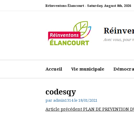
Aller
Réinventons Élancourt -
Saturday, August 8th, 2026
au
contenu
Réinventons Élanc
Avec vous, pour notre ville
Accueil
Vie municipale
Démocrat
codesqy
par
admin1314
le
18/01/2021
Lire
Article précédent
PLAN DE PREVENTION D
la
suite