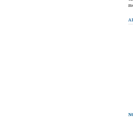
m
A
N