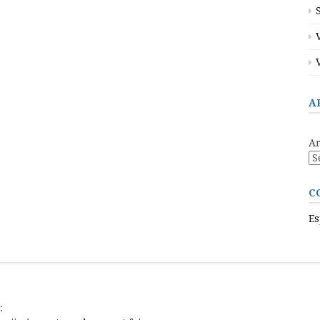
A
Ar
C
Es
: