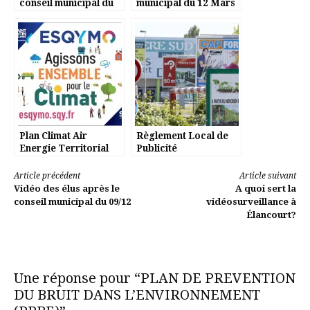
conseil municipal du
municipal du 12 Mars
14 avril 2021
2021
Plan Climat Air
Règlement Local de
Energie Territorial
Publicité
(PCAET)
Lire
Article précédent
Article suivant
Vidéo des élus après le
A quoi sert la
la
conseil municipal du 09/12
vidéosurveillance à
Élancourt?
suite
Une réponse pour “PLAN DE PREVENTION
DU BRUIT DANS L’ENVIRONNEMENT