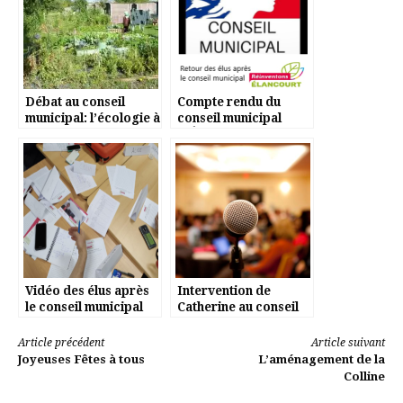
Débat au conseil
Compte rendu du
municipal: l’écologie à
conseil municipal
Elancourt, ça ne passe
d’Élancourt du 10
pas pour l’opposition.
février 2021
Vidéo des élus après
Intervention de
le conseil municipal
Catherine au conseil
du 13/11
municipal du vendredi
2 octobre 2020
Lire
Article précédent
Article suivant
Joyeuses Fêtes à tous
L’aménagement de la
la
Colline