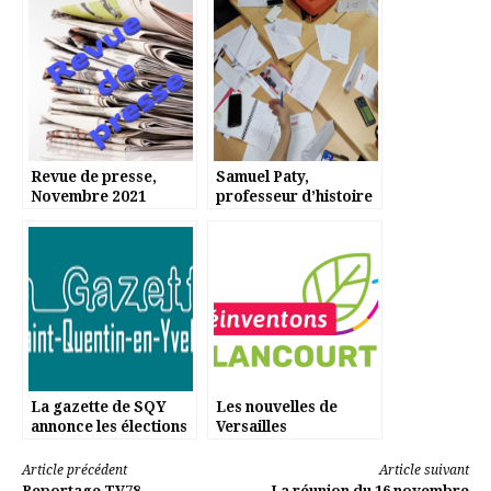
Revue de presse,
Samuel Paty,
Novembre 2021
professeur d’histoire
La gazette de SQY
Les nouvelles de
annonce les élections
Versailles
Lire
Article précédent
Article suivant
Reportage TV78
La réunion du 16 novembre