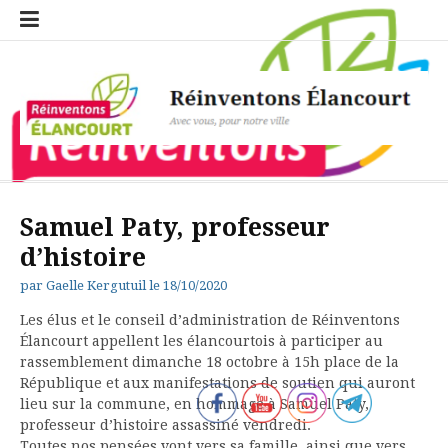
Aller
Erreur
Le
Les
Les
Les
Merci
Notre
Politique
Qui
S’inscrire
Statuts
Ajouter
Faire
Dépôt
Catégories
Emplacements
Étiquettes
au
de
calendrier
associations
évènements
rendez-
pour
projet
de
sommes
à
de
un
une
de
contenu
navigation
de
sociales
de
vous
votre
pour
confidentialité
nous
Réinventons
l’association
rendez-
proposition
fichier
Réinventons
Réinventons
de
inscription
Élancourt
?
Elancourt
«RÉINVENTONS
vous
Elancourt
Elancourt
l’association
ÉLANCOURT»
Réinventons Élancourt
Avec vous, pour notre ville
Samuel Paty, professeur
d’histoire
par
Gaelle Kergutuil
le
18/10/2020
Les élus et le conseil d’administration de Réinventons
Élancourt appellent les élancourtois à participer au
rassemblement dimanche 18 octobre à 15h place de la
République et aux manifestations de soutien qui auront
lieu sur la commune, en hommage à Samuel Paty,
professeur d’histoire assassiné vendredi.
Toutes nos pensées vont vers sa famille, ainsi que vers