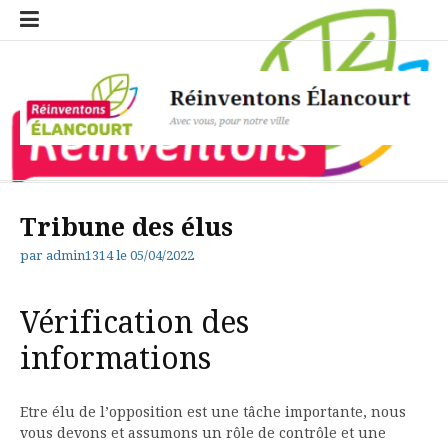
Aller
Erreur
Le
Les
Les
Les
Merci
Notre
Politique
Qui
S’inscrire
Statuts
Ajouter
Faire
Dépôt
Catégories
Emplacements
Étiquettes
au
de
calendrier
associations
évènements
rendez-
pour
projet
de
sommes
à
de
un
une
de
contenu
navigation
de
sociales
de
vous
votre
pour
confidentialité
nous
Réinventons
l’association
rendez-
proposition
fichier
Réinventons
Réinventons
de
inscription
Élancourt
?
Elancourt
«RÉINVENTONS
vous
Elancourt
Elancourt
l’association
ÉLANCOURT»
Réinventons Élancourt
Avec vous, pour notre ville
Tribune des élus
par
admin1314
le
05/04/2022
Vérification des
informations
Etre élu de l’opposition est une tâche importante, nous
vous devons et assumons un rôle de contrôle et une