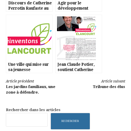
Discours de Catherine
Agir pour le
Perrotin Raufaste au
développement
1er conseil municipal
durable
Une ville qui mise sur
Jean Claude Potier,
sa jeunesse
soutient Catherine
Perrotin Raufaste
Lire
Article précédent
Article suivant
Les jardins familiaux, une
Tribune des élus
la
zone à défendre.
suite
Rechercher dans les articles
RECHERCHER