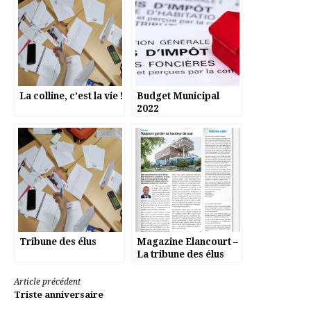
La colline, c’est la vie !
Budget Municipal
2022
Tribune des élus
Magazine Elancourt –
La tribune des élus
Lire
Article précédent
Triste anniversaire