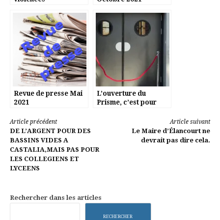
Revue de presse Mai
L’ouverture du
2021
Prisme, c’est pour
quand?
Lire
Article précédent
Article suivant
DE L’ARGENT POUR DES
Le Maire d’Élancourt ne
la
BASSINS VIDES A
devrait pas dire cela.
CASTALIA,MAIS PAS POUR
suite
LES COLLEGIENS ET
LYCEENS
Rechercher dans les articles
RECHERCHER