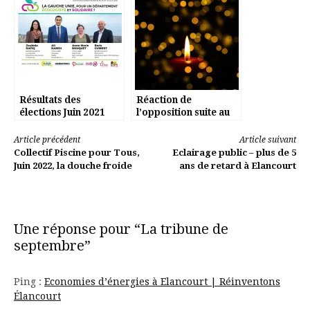
Résultats des
Réaction de
élections Juin 2021
l’opposition suite au
discours de JM
Fourgous en
Lire
Article précédent
Article suivant
hommage à Samuel
Collectif Piscine pour Tous,
Eclairage public – plus de 5
PATY
la
Juin 2022, la douche froide
ans de retard à Elancourt
suite
Une réponse pour “La tribune de
septembre”
Ping :
Economies d’énergies à Elancourt | Réinventons
Élancourt