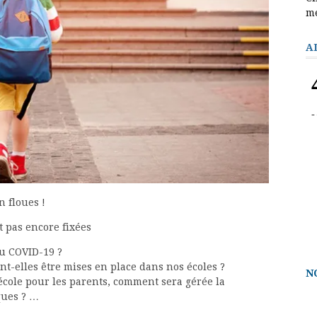
m
A
 floues !
t pas encore fixées
u COVID-19 ?
t-elles être mises en place dans nos écoles ?
N
école pour les parents, comment sera gérée la
ques ? …