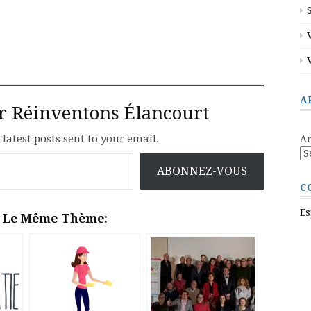
A
ur Réinventons Élancourt
 latest posts sent to your email.
Ar
ABONNEZ-VOUS
C
Es
r Le Même Thème: