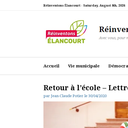
Aller
Réinventons Élancourt -
Saturday, August 8th, 2026
au
contenu
Réinventons Élanc
Avec vous, pour notre ville
Accueil
Vie municipale
Démocrat
Retour à l’école – Lett
par
Jean-Claude Potier
le
30/04/2020