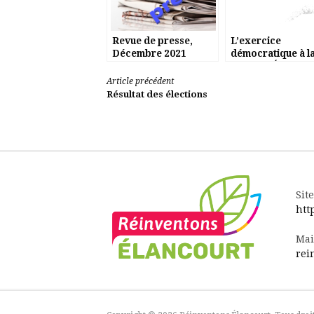
Revue de presse,
L’exercice
Décembre 2021
démocratique à l
mairie d’Élancour
Lire
Article précédent
Résultat des élections
la
suite
Site
htt
Mai
rei