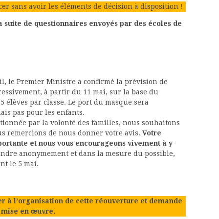
er sans avoir les éléments de décision à disposition !
 la suite de questionnaires envoyés par des écoles de
il, le Premier Ministre a confirmé la prévision de
essivement, à partir du 11 mai, sur la base du
 15 élèves par classe. Le port du masque sera
ais pas pour les enfants.
itionnée par la volonté des familles, nous souhaitons
ous remercions de nous donner votre avis.
Votre
mportante et nous vous encourageons vivement à y
ondre anonymement et dans la mesure du possible,
nt le 5 mai.
er à l’organisation de cette réouverture et demande
e mise en œuvre.