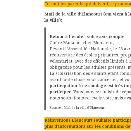
Ce sont les parents qui doivent se prononc
Mail de la ville d’Elancourt (qui vient à
la ville):
Retour à l’école : votre avis compte
Chère Madame, cher Monsieur,
Devant l’Assemblée Nationale, le 28 avr
réouverture des écoles primaires, progr
volontariat, avec des effectifs limités à
obligatoire pour les adultes présents, m
La scolarisation des enfants étant cond
avant toute chose vous concerter, et v
participation à ce sondage est très i
participer.
Vous pouvez choisir de rép
nous souhaitons recevoir votre avis ava
Source : Mail de la ville d’Elancourt
Réinventons Elancourt souhaite particip
plus d’informations sur les conditions d