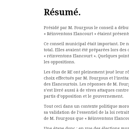
Résumé.
Présidé par M. Fourgous le conseil a début
« Réinventons Elancourt » étaient présent
Ce conseil municipal était important. De 
total. Elles avaient été préparées lors de
« réinventons Elancourt ». Quelques point
les oppositions.
Les élus de RE ont pleinement joué leur r
choix effectués par M. Fourgous et l’invit
des Elancourtois. Les réponses de M. Four
s’est livré aussi à de vives attaques contr
partis d’opposition et le gouvernement.
Tout ceci dans un contexte politique moros
sa validation de l’essentiel de la loi retra
de M. Fourgous que « Réinventons Elancou
Une étape donc ; en vue des élections mun