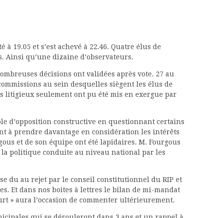
é à 19.05 et s’est achevé à 22.46. Quatre élus de
s. Ainsi qu’une dizaine d’observateurs.
nombreuses décisions ont validées après vote. 27 au
s commissions au sein desquelles siègent les élus de
s litigieux seulement ont pu été mis en exergue par
ôle d’opposition constructive en questionnant certains
ant à prendre davantage en considération les intérêts
gous et de son équipe ont été lapidaires. M. Fourgous
e la politique conduite au niveau national par les
e du au rejet par le conseil constitutionnel du RIP et
ites. Et dans nos boites à lettres le bilan de mi-mandat
rt » aura l’occasion de commenter ultérieurement.
icipales qui se dérouleront dans 3 ans et un rappel à