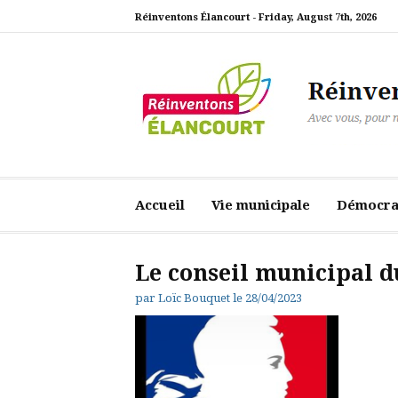
Aller
Réinventons Élancourt -
Friday, August 7th, 2026
au
contenu
Réinventons Élanc
Avec vous, pour notre ville
Accueil
Vie municipale
Démocrat
Le conseil municipal du
par
Loïc Bouquet
le
28/04/2023