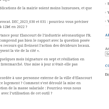
blications de la mairie soient moins luxueuses, et que
avocat. DEC_2023_030 et 031 : pourriez-vous préciser
 à 12k€ en 2022 ?
A
tance pour Elancourt de l’industrie aéronautique FR.
e comprend pas bien le rapport avec la question posée
es recours qui freinent l’action des décideurs locaux.
Ar
sent la vie de la cité ».
quelques mois (signature en sept et résiliation en
Intermarché. Une mise à jour n’était-elle pas
C
Es
ccordée à une personne externe de la ville d’Elancourt
e ce logement ? Comment s’est déroulé la mise en
gestion de la masse salariale : Pourriez-vous nous
vec l’utilisation de cet outil ?